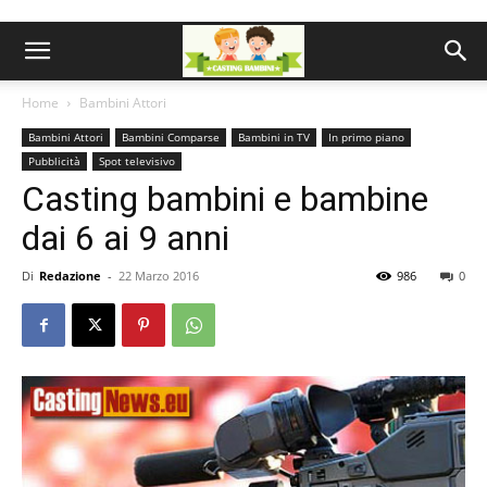
Home
Bambini Attori
Bambini Attori
Bambini Comparse
Bambini in TV
In primo piano
Pubblicità
Spot televisivo
Casting bambini e bambine
dai 6 ai 9 anni
Di
Redazione
-
22 Marzo 2016
986
0