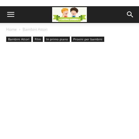
Home
Bambini Attori
Bambini Attori
Film
In primo piano
Provini per bambini