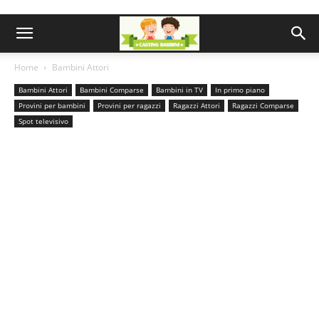
Home
Bambini Attori
Bambini Attori
Bambini Comparse
Bambini in TV
In primo piano
Provini per bambini
Provini per ragazzi
Ragazzi Attori
Ragazzi Comparse
Spot televisivo