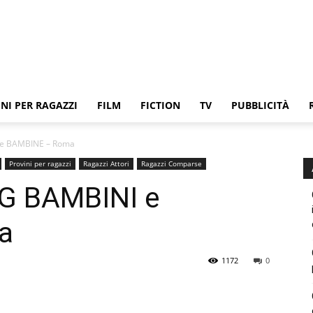
NI PER RAGAZZI
FILM
FICTION
TV
PUBBLICITÀ
 e BAMBINE – Roma
Provini per ragazzi
Ragazzi Attori
Ragazzi Comparse
NG BAMBINI e
a
1172
0