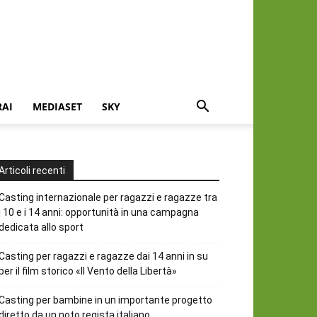
RAI
MEDIASET
SKY
Articoli recenti
Casting internazionale per ragazzi e ragazze tra
i 10 e i 14 anni: opportunità in una campagna
dedicata allo sport
Casting per ragazzi e ragazze dai 14 anni in su
per il film storico «Il Vento della Libertà»
Casting per bambine in un importante progetto
diretto da un noto regista italiano