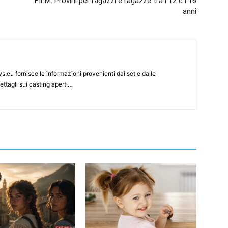
FILM: Provini per ragazzi e ragazze tra i 12 e i 16
anni
s.eu fornisce le informazioni provenienti dai set e dalle
ettagli sui casting aperti…