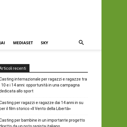
RAI
MEDIASET
SKY
Articoli recenti
Casting internazionale per ragazzi e ragazze tra
i 10 e i 14 anni: opportunità in una campagna
dedicata allo sport
Casting per ragazzi e ragazze dai 14 anni in su
per il film storico «Il Vento della Libertà»
Casting per bambine in un importante progetto
diretto da un noto regista italiano