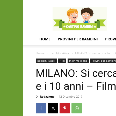
Casting
e
provini
per
bambini
e
HOME
PROVINI PER BAMBINI
PROVI
bambine
Home
Bambini Attori
MILANO: Si cerca una bambina 
Bambini Attori
Film
In primo piano
Provini per bambini
MILANO: Si cerca
e i 10 anni – Fil
Di
Redazione
-
12 Dicembre 2017