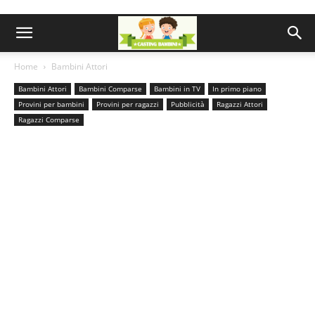
Home
Bambini Attori
Bambini Attori
Bambini Comparse
Bambini in TV
In primo piano
Provini per bambini
Provini per ragazzi
Pubblicità
Ragazzi Attori
Ragazzi Comparse