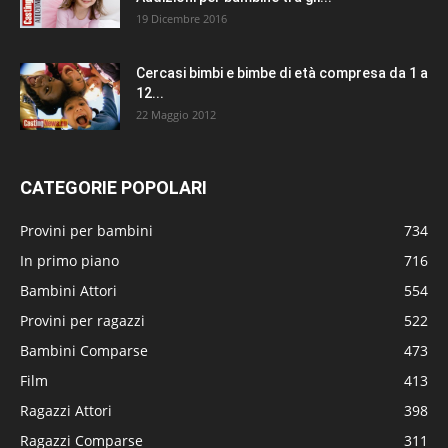
19 Dicembre 2016
Cercasi bimbi e bimbe di età compresa da 1 a
12...
22 Maggio 2012
CATEGORIE POPOLARI
Provini per bambini
734
In primo piano
716
Bambini Attori
554
Provini per ragazzi
522
Bambini Comparse
473
Film
413
Ragazzi Attori
398
Ragazzi Comparse
311