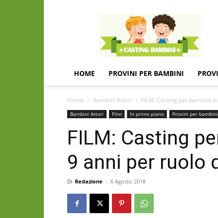
Casting
e
provini
per
bambini
e
HOME
PROVINI PER BAMBINI
PROVI
bambine
Home
Bambini Attori
FILM: Casting per bambini tra 
Bambini Attori
Film
In primo piano
Provini per bambini
FILM: Casting per
9 anni per ruolo
Di
Redazione
-
6 Agosto 2018