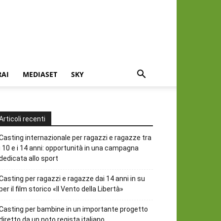
RAI
MEDIASET
SKY
Articoli recenti
Casting internazionale per ragazzi e ragazze tra
i 10 e i 14 anni: opportunità in una campagna
dedicata allo sport
Casting per ragazzi e ragazze dai 14 anni in su
per il film storico «Il Vento della Libertà»
Casting per bambine in un importante progetto
diretto da un noto regista italiano