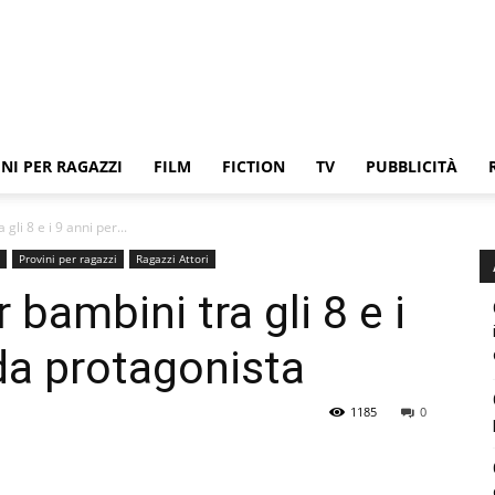
NI PER RAGAZZI
FILM
FICTION
TV
PUBBLICITÀ
gli 8 e i 9 anni per...
Provini per ragazzi
Ragazzi Attori
 bambini tra gli 8 e i
 da protagonista
1185
0