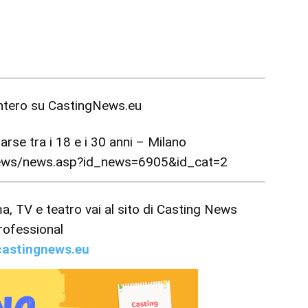
intero su
CastingNews.eu
se tra i 18 e i 30 anni – Milano
news/news.asp?id_news=6905&id_cat=2
ema, TV e teatro vai al sito di Casting News
rofessional
astingnews.eu