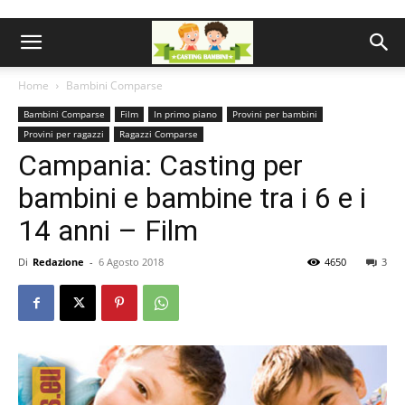
Home
Bambini Comparse
Bambini Comparse
Film
In primo piano
Provini per bambini
Provini per ragazzi
Ragazzi Comparse
Campania: Casting per
bambini e bambine tra i 6 e i
14 anni – Film
Di
Redazione
-
6 Agosto 2018
4650
3