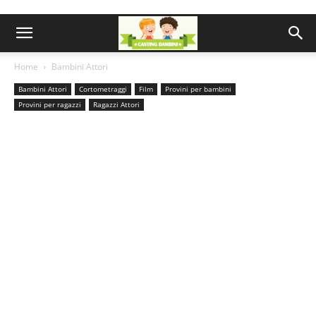
Home
Bambini Attori
Bambini Attori
Cortometraggi
Film
Provini per bambini
Provini per ragazzi
Ragazzi Attori