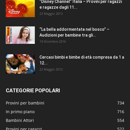
“Disney Channel” Italia – Provini per ragazzi
e ragazze dagli 11...
23 Maggio 2013
“La bella addormentata nel bosco” –
Audizioni per bambine tra gli...
19 Dicembre 2016
Cercasi bimbi e bimbe di età compresa da 1 a
12...
22 Maggio 2012
CATEGORIE POPOLARI
Provini per bambini
734
In primo piano
716
Bambini Attori
554
Provini per ragazzi
522