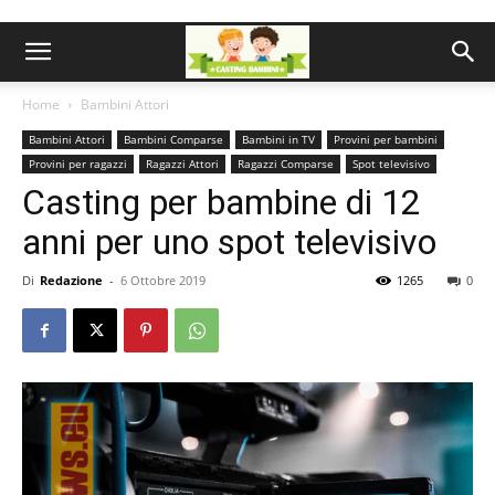
Home
Bambini Attori
Bambini Attori
Bambini Comparse
Bambini in TV
Provini per bambini
Provini per ragazzi
Ragazzi Attori
Ragazzi Comparse
Spot televisivo
Casting per bambine di 12
anni per uno spot televisivo
Di
Redazione
-
6 Ottobre 2019
1265
0