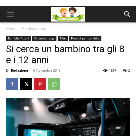
Home
Bambini Attori
Bambini Attori
Cortometraggi
Film
Provini per bambini
Si cerca un bambino tra gli 8
e i 12 anni
Di
Redazione
-
6 Novembre 2019
1837
2