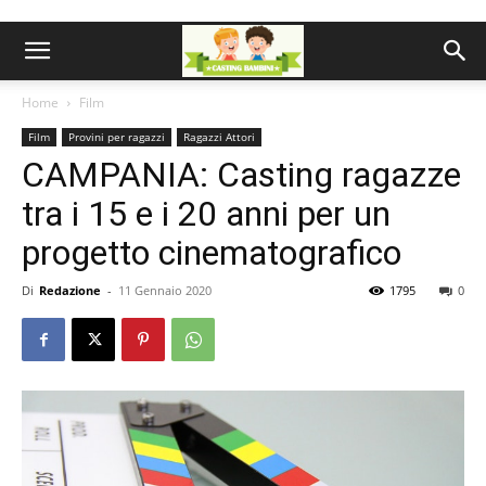
Home
Film
Film
Provini per ragazzi
Ragazzi Attori
CAMPANIA: Casting ragazze
tra i 15 e i 20 anni per un
progetto cinematografico
Di
Redazione
-
11 Gennaio 2020
1795
0