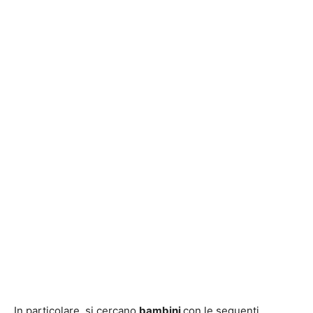
In particolare, si cercano
bambini
con le seguenti