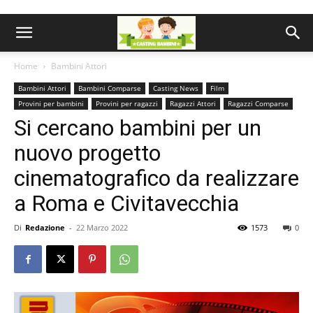
Home
Bambini Attori
Bambini Attori
Bambini Comparse
Casting News
Film
Provini per bambini
Provini per ragazzi
Ragazzi Attori
Ragazzi Comparse
Si cercano bambini per un
nuovo progetto
cinematografico da realizzare
a Roma e Civitavecchia
Di
Redazione
-
22 Marzo 2022
1573
0