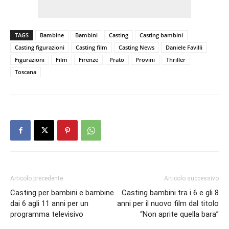
TAGS
Bambine
Bambini
Casting
Casting bambini
Casting figurazioni
Casting film
Casting News
Daniele Favilli
Figurazioni
Film
Firenze
Prato
Provini
Thriller
Toscana
Articolo precedente
Articolo successivo
Casting per bambini e bambine
Casting bambini tra i 6 e gli 8
dai 6 agli 11 anni per un
anni per il nuovo film dal titolo
programma televisivo
“Non aprite quella bara”