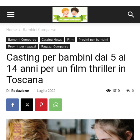
Home
Bambini Comparse
Bambini Comparse
Casting News
Film
Provini per bambini
Provini per ragazzi
Ragazzi Comparse
Casting per bambini dai 5 ai
14 anni per un film thriller in
Toscana
Di
Redazione
-
1 Luglio 2022
1810
0