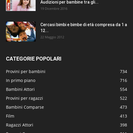
Audizioni per bambine tra gli...
19 Dicembre 2016
Cercasi bimbi e bimbe di età compresa da 1 a
12...
22 Maggio 2012
CATEGORIE POPOLARI
Provini per bambini
734
In primo piano
716
Bambini Attori
554
Provini per ragazzi
522
Bambini Comparse
473
Film
413
Ragazzi Attori
398