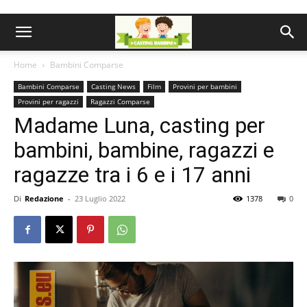
Home
Bambini Comparse
Bambini Comparse
Casting News
Film
Provini per bambini
Provini per ragazzi
Ragazzi Comparse
Madame Luna, casting per
bambini, bambine, ragazzi e
ragazze tra i 6 e i 17 anni
Di
Redazione
-
23 Luglio 2022
1378
0