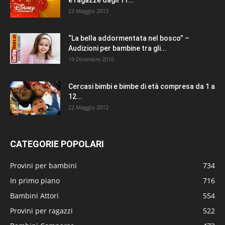
e ragazze dagli 11...
23 Maggio 2013
“La bella addormentata nel bosco” –
Audizioni per bambine tra gli...
19 Dicembre 2016
Cercasi bimbi e bimbe di età compresa da 1 a
12...
22 Maggio 2012
CATEGORIE POPOLARI
Provini per bambini
734
In primo piano
716
Bambini Attori
554
Provini per ragazzi
522