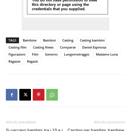
TAGS
Bambine
Bambini
Casting
Casting bambini
Casting film
Casting News
Comparse
Daniel Espinosa
Figurazioni
Film
Generici
Lungometraggio
Madame Luna
Ragazze
Ragazzi
Articolo precedente
Articolo successivo
Si cercano bambini tra i 10 e i
Casting per bambini, bambine,