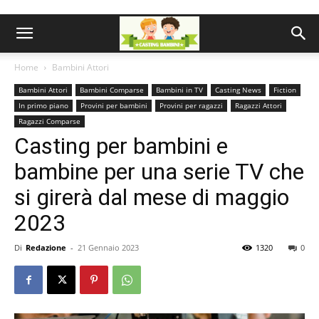
Home
Bambini Attori
Bambini Attori
Bambini Comparse
Bambini in TV
Casting News
Fiction
In primo piano
Provini per bambini
Provini per ragazzi
Ragazzi Attori
Ragazzi Comparse
Casting per bambini e
bambine per una serie TV che
si girerà dal mese di maggio
2023
Di
Redazione
-
21 Gennaio 2023
1320
0