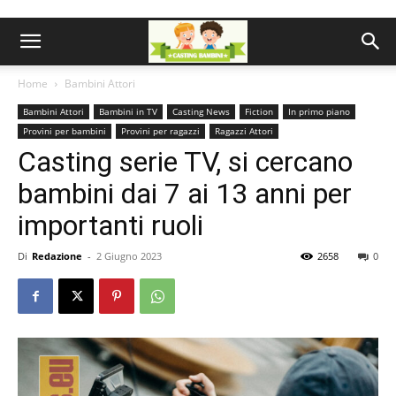
Home
Bambini Attori
Bambini Attori
Bambini in TV
Casting News
Fiction
In primo piano
Provini per bambini
Provini per ragazzi
Ragazzi Attori
Casting serie TV, si cercano
bambini dai 7 ai 13 anni per
importanti ruoli
Di
Redazione
-
2 Giugno 2023
2658
0