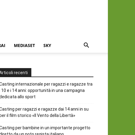
RAI
MEDIASET
SKY
Articoli recenti
Casting internazionale per ragazzi e ragazze tra
i 10 e i 14 anni: opportunità in una campagna
dedicata allo sport
Casting per ragazzi e ragazze dai 14 anni in su
per il film storico «Il Vento della Libertà»
Casting per bambine in un importante progetto
diretto da un noto regista italiano