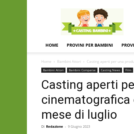
Casting
e
provini
per
bambini
e
HOME
PROVINI PER BAMBINI
PROVI
bambine
Home
Bambini Attori
Casting aperti per una produ
Bambini Attori
Bambini Comparse
Casting News
Film
Casting aperti p
cinematografica c
mese di luglio
Di
Redazione
-
9 Giugno 2023