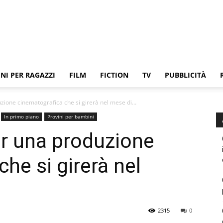
NI PER RAGAZZI
FILM
FICTION
TV
PUBBLICITÀ
zione cinematografica che si girerà nel mese di...
In primo piano
Provini per bambini
er una produzione
he si girerà nel
2315
0