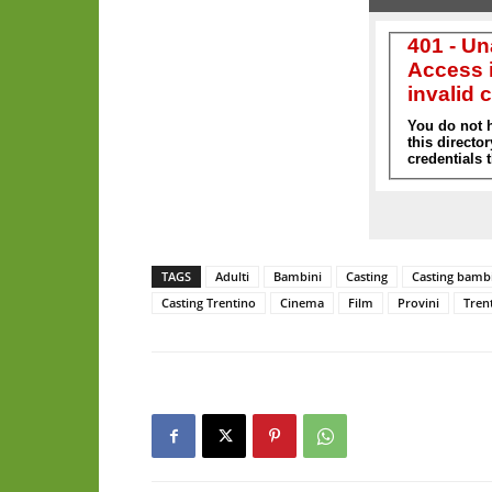
TAGS
Adulti
Bambini
Casting
Casting bamb
Casting Trentino
Cinema
Film
Provini
Tren