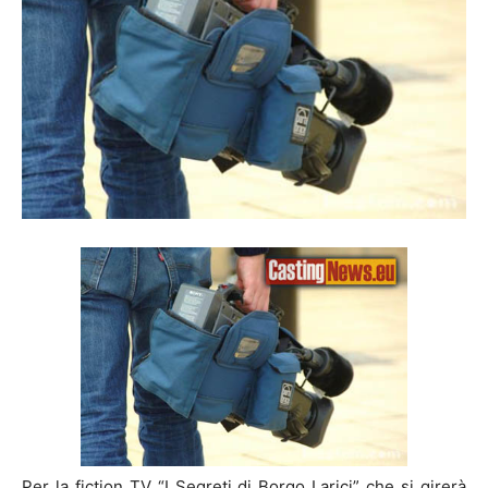
Per la fiction TV “I Segreti di Borgo Larici” che si girerà