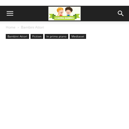
Home
Bambini Attori
Bambini Attori
Fiction
In primo piano
Mediaset