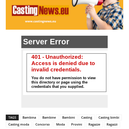
TAGS
Bambina
Bambine
Bambini
Casting
Casting bimbi
Casting moda
Concorso
Moda
Provini
Ragazze
Ragazzi