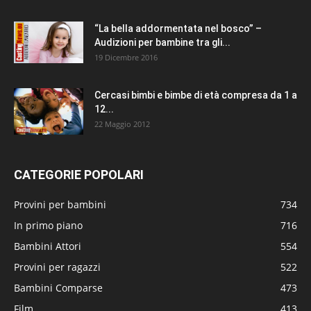
“La bella addormentata nel bosco” –
Audizioni per bambine tra gli...
19 Dicembre 2016
Cercasi bimbi e bimbe di età compresa da 1 a
12...
22 Maggio 2012
CATEGORIE POPOLARI
Provini per bambini
734
In primo piano
716
Bambini Attori
554
Provini per ragazzi
522
Bambini Comparse
473
Film
413