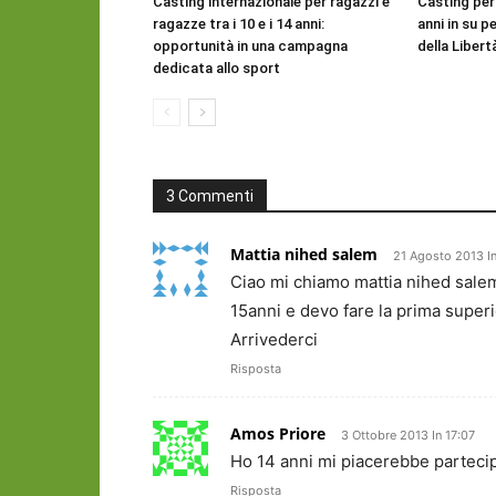
Casting internazionale per ragazzi e
Casting per
ragazze tra i 10 e i 14 anni:
anni in su pe
opportunità in una campagna
della Libert
dedicata allo sport
3 Commenti
Mattia nihed salem
21 Agosto 2013 I
Ciao mi chiamo mattia nihed salem
15anni e devo fare la prima superi
Arrivederci
Risposta
Amos Priore
3 Ottobre 2013 In 17:07
Ho 14 anni mi piacerebbe partecip
Risposta