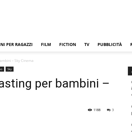
NI PER RAGAZZI
FILM
FICTION
TV
PUBBLICITÀ
bambini – Sky Cinema
no
Sky
asting per bambini –
1188
3