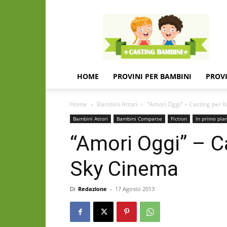
Casting
e
provini
per
bambini
e
HOME
PROVINI PER BAMBINI
PROVI
bambine
Home
Bambini Attori
“Amori Oggi” – Casting per 
Bambini Attori
Bambini Comparse
Fiction
In primo pia
“Amori Oggi” – C
Sky Cinema
Di
Redazione
-
17 Agosto 2013