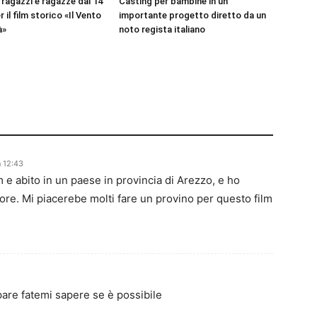
 ragazzi e ragazze dai 14
Casting per bambine in un
r il film storico «Il Vento
importante progetto diretto da un
à»
noto regista italiano
n 12:43
 e abito in un paese in provincia di Arezzo, e ho
ore. Mi piacerebe molti fare un provino per questo film
are fatemi sapere se è possibile