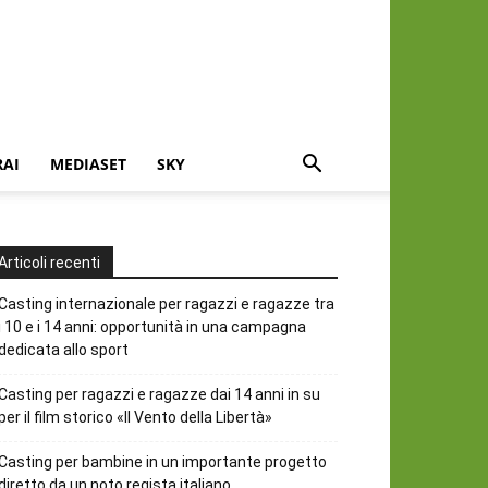
RAI
MEDIASET
SKY
Articoli recenti
Casting internazionale per ragazzi e ragazze tra
i 10 e i 14 anni: opportunità in una campagna
dedicata allo sport
Casting per ragazzi e ragazze dai 14 anni in su
per il film storico «Il Vento della Libertà»
Casting per bambine in un importante progetto
diretto da un noto regista italiano