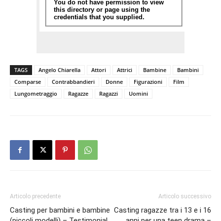
TAGS
Angelo Chiarella
Attori
Attrici
Bambine
Bambini
Comparse
Contrabbandieri
Donne
Figurazioni
Film
Lungometraggio
Ragazze
Ragazzi
Uomini
Articolo precedente
Articolo successivo
Casting per bambini e bambine
Casting ragazze tra i 13 e i 16
(piccoli modelli) – Testimonial
anni per una teen drama –