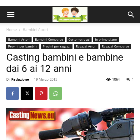
Home
Bambini Attori
Bambini Attori
Bambini Comparse
Cortometraggi
In primo piano
Provini per bambini
Provini per ragazzi
Ragazzi Attori
Ragazzi Comparse
Casting bambini e bambine
dai 6 ai 12 anni
Di
Redazione
-
19 Marzo 2015
1064
1