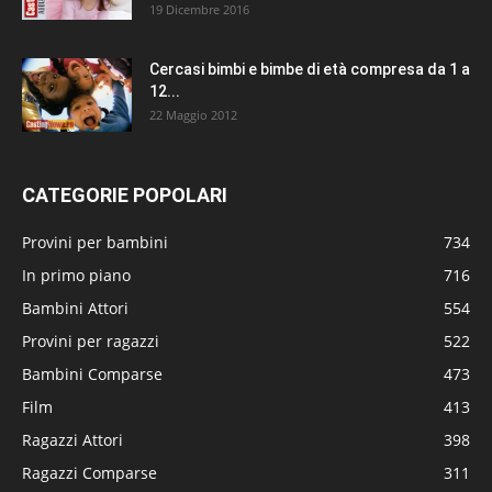
19 Dicembre 2016
Cercasi bimbi e bimbe di età compresa da 1 a
12...
22 Maggio 2012
CATEGORIE POPOLARI
Provini per bambini
734
In primo piano
716
Bambini Attori
554
Provini per ragazzi
522
Bambini Comparse
473
Film
413
Ragazzi Attori
398
Ragazzi Comparse
311