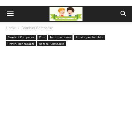
Home
Bambini Comparse
Bambini Comparse
Film
In primo piano
Provini per bambini
Provini per ragazzi
Ragazzi Comparse