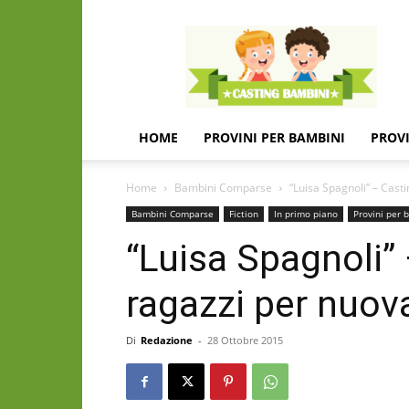
Casting
e
provini
per
bambini
e
HOME
PROVINI PER BAMBINI
PROVI
bambine
Home
Bambini Comparse
“Luisa Spagnoli” – Cast
Bambini Comparse
Fiction
In primo piano
Provini per 
“Luisa Spagnoli”
ragazzi per nuova
Di
Redazione
-
28 Ottobre 2015