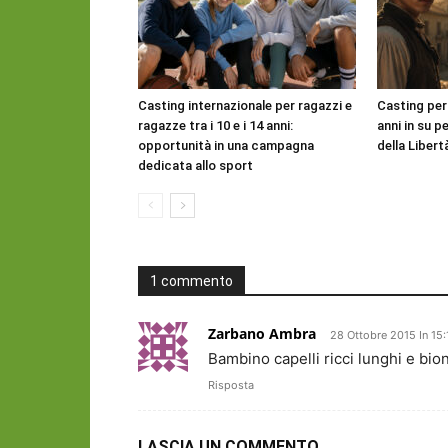
Casting internazionale per ragazzi e
Casting per
ragazze tra i 10 e i 14 anni:
anni in su pe
opportunità in una campagna
della Libert
dedicata allo sport
1 commento
Zarbano Ambra
28 Ottobre 2015 In 15:
Bambino capelli ricci lunghi e bion
Risposta
LASCIA UN COMMENTO