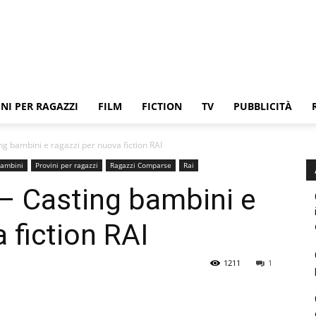
NI PER RAGAZZI
FILM
FICTION
TV
PUBBLICITÀ
ing bambini e ragazzi per nuova fiction RAI
bambini
Provini per ragazzi
Ragazzi Comparse
Rai
 – Casting bambini e
 fiction RAI
1211
1