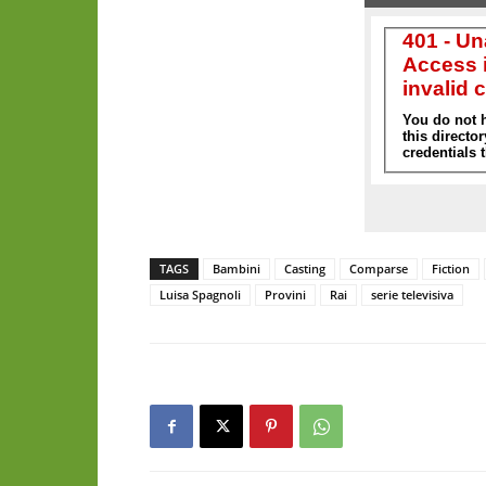
TAGS
Bambini
Casting
Comparse
Fiction
Luisa Spagnoli
Provini
Rai
serie televisiva