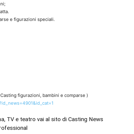
ni;
atta.
se e figurazioni speciali.
 Casting figurazioni, bambini e comparse )
p?id_news=4901&id_cat=1
ema, TV e teatro vai al sito di Casting News
rofessional