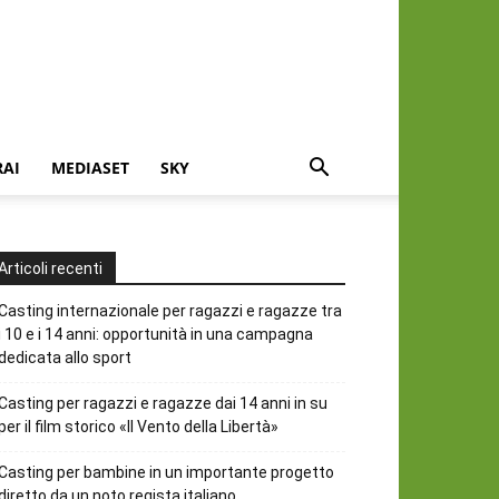
RAI
MEDIASET
SKY
Articoli recenti
Casting internazionale per ragazzi e ragazze tra
i 10 e i 14 anni: opportunità in una campagna
dedicata allo sport
Casting per ragazzi e ragazze dai 14 anni in su
per il film storico «Il Vento della Libertà»
Casting per bambine in un importante progetto
diretto da un noto regista italiano