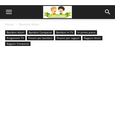
Home
Bambini Attori
Bambini Attori
Bambini Comparse
Bambini in TV
In primo piano
Programmi TV
Provini per bambini
Provini per ragazzi
Ragazzi Attori
Ragazzi Comparse