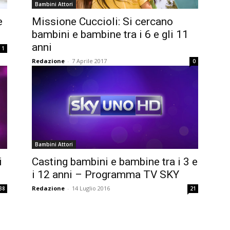
Bambini Attori
e
Missione Cuccioli: Si cercano
bambini e bambine tra i 6 e gli 11
anni
1
Redazione
-
7 Aprile 2017
0
Bambini Attori
i
Casting bambini e bambine tra i 3 e
i 12 anni – Programma TV SKY
Redazione
-
14 Luglio 2016
38
21