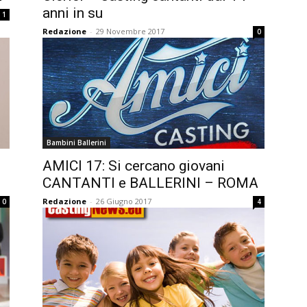
anni in su
1
Redazione
-
29 Novembre 2017
0
Bambini Ballerini
AMICI 17: Si cercano giovani
CANTANTI e BALLERINI – ROMA
Redazione
-
26 Giugno 2017
0
4