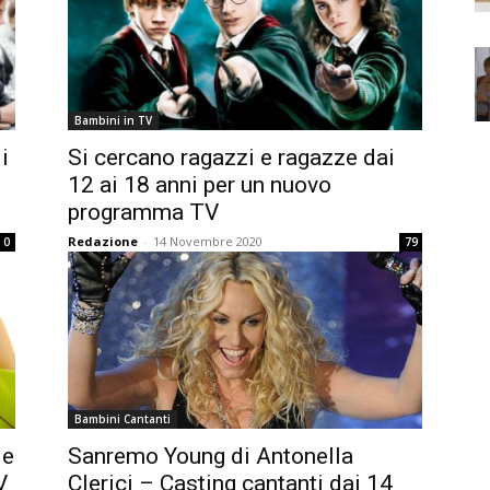
Bambini in TV
i
Si cercano ragazzi e ragazze dai
e
12 ai 18 anni per un nuovo
programma TV
Redazione
-
14 Novembre 2020
0
79
Bambini Cantanti
 e
Sanremo Young di Antonella
V
Clerici – Casting cantanti dai 14