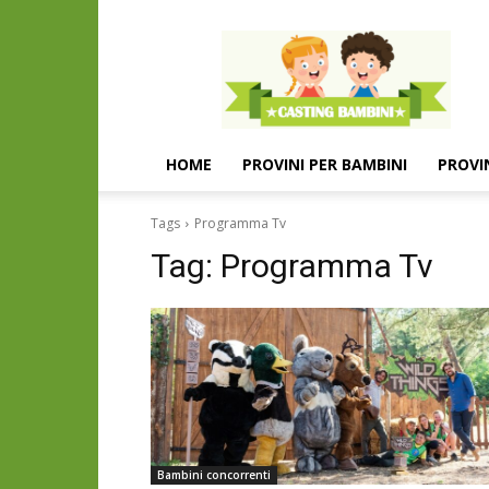
Casting
e
provini
per
bambini
e
HOME
PROVINI PER BAMBINI
PROVI
bambine
Tags
Programma Tv
Tag:
Programma Tv
Bambini concorrenti