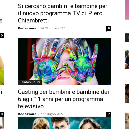
Si cercano bambini e bambine per
il nuovo programma TV di Piero
e
Chiambretti
Redazione
-
14 Ottobre 2022
0
0
Bambini in TV
i
Casting per bambini e bambine dai
6 agli 11 anni per un programma
televisivo
Redazione
-
27 Giugno 2022
0
2