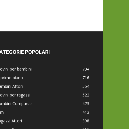
ATEGORIE POPOLARI
ovini per bambini
734
 primo piano
716
mbini Attori
554
ovini per ragazzi
522
ambini Comparse
473
lm
413
gazzi Attori
398