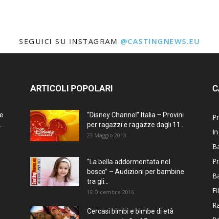
SEGUICI SU INSTAGRAM
@CASTINGNEWS.EU
ARTICOLI POPOLARI
C
ne
“Disney Channel” Italia – Provini
Pr
..
per ragazzi e ragazze dagli 11...
In
23 Maggio 2013
Ba
Pr
“La bella addormentata nel
bosco” – Audizioni per bambine
B
tra gli...
Fi
19 Dicembre 2016
Ra
Cercasi bimbi e bimbe di età