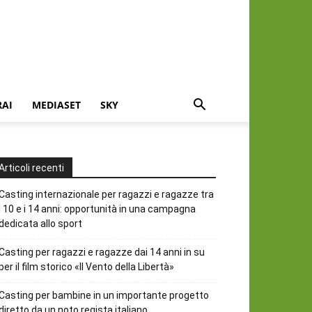
RAI
MEDIASET
SKY
Articoli recenti
Casting internazionale per ragazzi e ragazze tra
i 10 e i 14 anni: opportunità in una campagna
dedicata allo sport
Casting per ragazzi e ragazze dai 14 anni in su
per il film storico «Il Vento della Libertà»
Casting per bambine in un importante progetto
diretto da un noto regista italiano