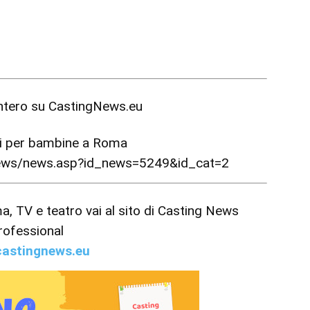
intero su
CastingNews.eu
ni per bambine a Roma
news/news.asp?id_news=5249&id_cat=2
ema, TV e teatro vai al sito di Casting News
rofessional
astingnews.eu