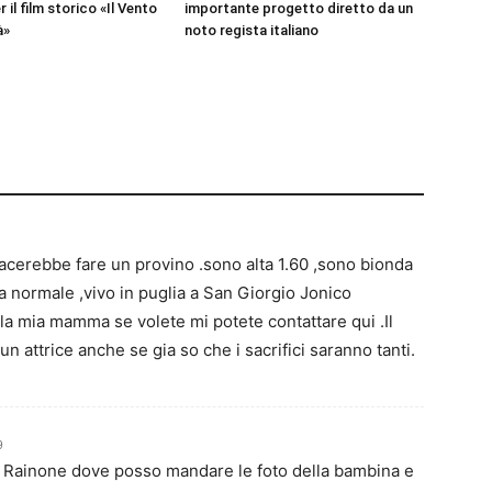
r il film storico «Il Vento
importante progetto diretto da un
à»
noto regista italiano
acerebbe fare un provino .sono alta 1.60 ,sono bionda
ra normale ,vivo in puglia a San Giorgio Jonico
ella mia mamma se volete mi potete contattare qui .Il
n attrice anche se gia so che i sacrifici saranno tanti.
9
a Rainone dove posso mandare le foto della bambina e