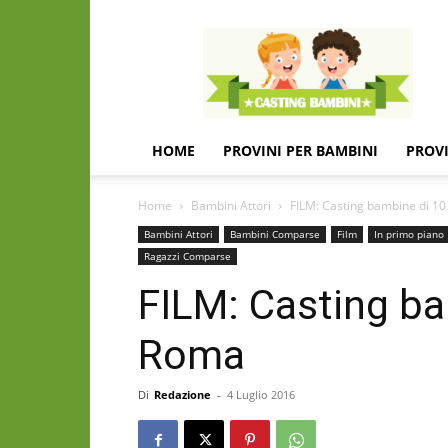
Casting
e
provini
per
bambini
e
HOME
PROVINI PER BAMBINI
PROVI
bambine
Home
Bambini Attori
FILM: Casting bambine di 10
Bambini Attori
Bambini Comparse
Film
In primo piano
Ragazzi Comparse
FILM: Casting ba
Roma
Di
Redazione
-
4 Luglio 2016