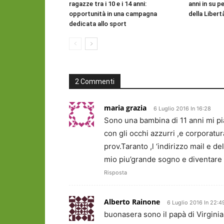
ragazze tra i 10 e i 14 anni:
anni in su pe
opportunità in una campagna
della Libert
dedicata allo sport
2 Commenti
maria grazia
6 Luglio 2016 In 16:28
Sono una bambina di 11 anni mi pi
con gli occhi azzurri ,e corporatu
prov.Taranto ,l ‘indirizzo mail e d
mio piu’grande sogno e diventare u
Risposta
Alberto Rainone
6 Luglio 2016 In 22:4
buonasera sono il papà di Virgini