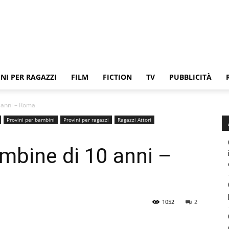
NI PER RAGAZZI
FILM
FICTION
TV
PUBBLICITÀ
 anni – Roma
Provini per bambini
Provini per ragazzi
Ragazzi Attori
mbine di 10 anni –
1052
2