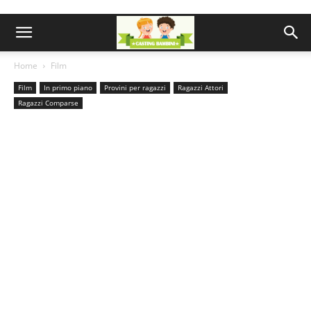
Home
Film
Film
In primo piano
Provini per ragazzi
Ragazzi Attori
Ragazzi Comparse