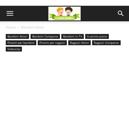
Home
Bambini Attori
Bambini Attori
Bambini Comparse
Bambini in TV
In primo piano
Provini per bambini
Provini per ragazzi
Ragazzi Attori
Ragazzi Comparse
Videoclip