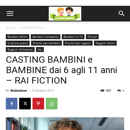
Home
Bambini Attori
Bambini Attori
Bambini Comparse
Bambini in TV
Fiction
In primo piano
Provini per bambini
Provini per ragazzi
Ragazzi Attori
Ragazzi Comparse
Rai
CASTING BAMBINI e
BAMBINE dai 6 agli 11 anni
– RAI FICTION
Di
Redazione
-
2 Ottobre 2017
987
0