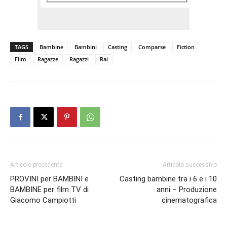
TAGS
Bambine
Bambini
Casting
Comparse
Fiction
Film
Ragazze
Ragazzi
Rai
Articolo precedente
Articolo successivo
PROVINI per BAMBINI e
Casting bambine tra i 6 e i 10
BAMBINE per film TV di
anni – Produzione
Giacomo Campiotti
cinematografica