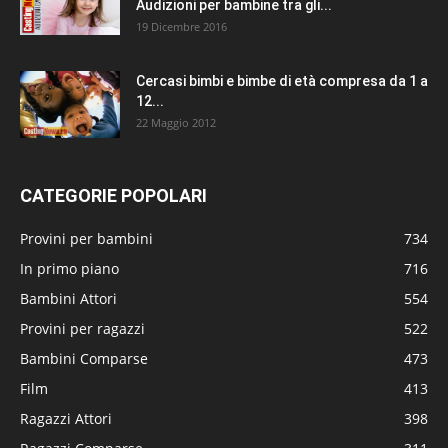
Audizioni per bambine tra gli...
19 Dicembre 2016
Cercasi bimbi e bimbe di età compresa da 1 a
12...
22 Maggio 2012
CATEGORIE POPOLARI
Provini per bambini
734
In primo piano
716
Bambini Attori
554
Provini per ragazzi
522
Bambini Comparse
473
Film
413
Ragazzi Attori
398