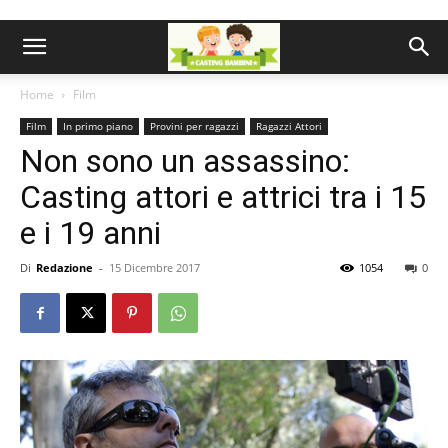
Home
Film
Film
In primo piano
Provini per ragazzi
Ragazzi Attori
Non sono un assassino:
Casting attori e attrici tra i 15
e i 19 anni
Di
Redazione
-
15 Dicembre 2017
1054
0