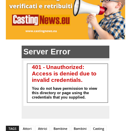
TAGS
Attori
Attrici
Bambine
Bambini
Casting