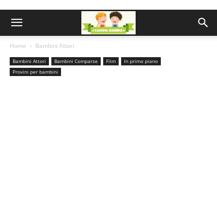
Home
Bambini Attori
Bambini Attori
Bambini Comparse
Film
In primo piano
Provini per bambini