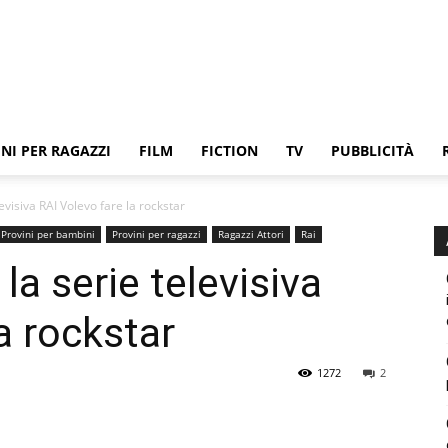
NI PER RAGAZZI
FILM
FICTION
TV
PUBBLICITÀ
levisiva RAI Volevo fare la rockstar
Provini per bambini
Provini per ragazzi
Ragazzi Attori
Rai
la serie televisiva
a rockstar
1272
2