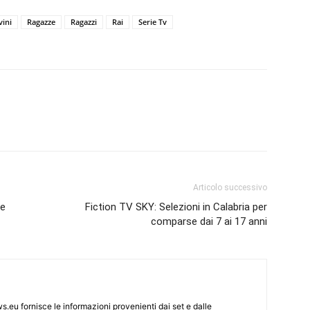
vini
Ragazze
Ragazzi
Rai
Serie Tv
Articolo successivo
ze
Fiction TV SKY: Selezioni in Calabria per
comparse dai 7 ai 17 anni
s.eu fornisce le informazioni provenienti dai set e dalle