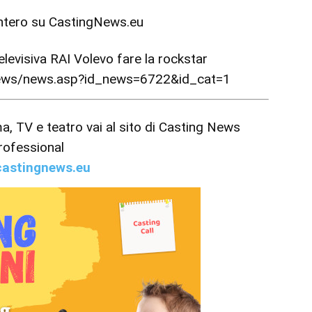
intero su
CastingNews.eu
televisiva RAI Volevo fare la rockstar
news/news.asp?id_news=6722&id_cat=1
ema, TV e teatro vai al sito di Casting News
rofessional
astingnews.eu