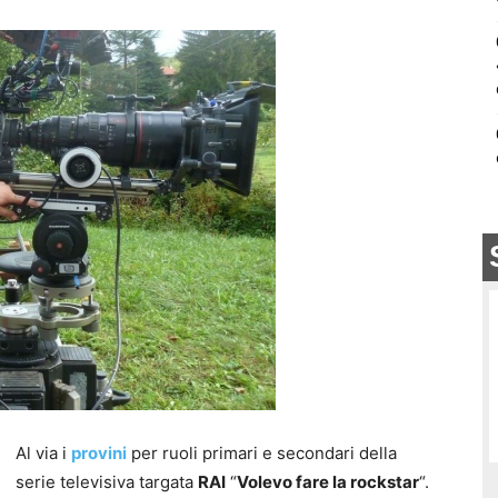
Al via i
provini
per ruoli primari e secondari della
serie televisiva targata
RAI
“
Volevo fare la rockstar
“.