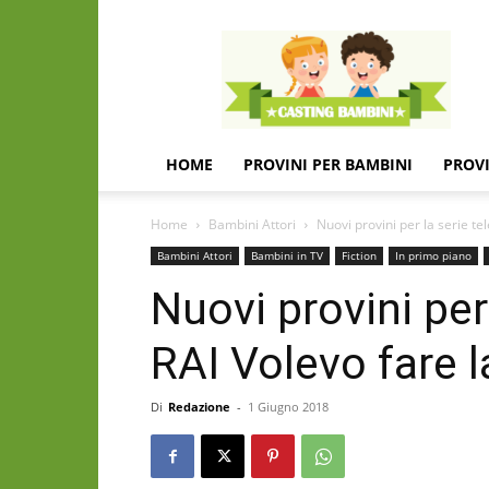
Casting
e
provini
per
bambini
e
HOME
PROVINI PER BAMBINI
PROVI
bambine
Home
Bambini Attori
Nuovi provini per la serie te
Bambini Attori
Bambini in TV
Fiction
In primo piano
Nuovi provini per 
RAI Volevo fare l
Di
Redazione
-
1 Giugno 2018