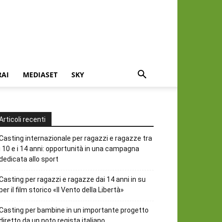
RAI
MEDIASET
SKY
Articoli recenti
Casting internazionale per ragazzi e ragazze tra
i 10 e i 14 anni: opportunità in una campagna
dedicata allo sport
Casting per ragazzi e ragazze dai 14 anni in su
per il film storico «Il Vento della Libertà»
Casting per bambine in un importante progetto
diretto da un noto regista italiano