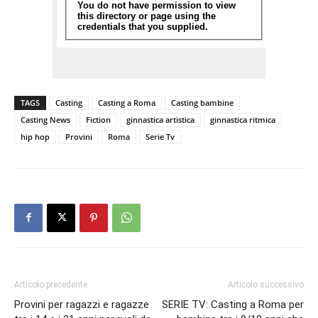
TAGS
Casting
Casting a Roma
Casting bambine
Casting News
Fiction
ginnastica artistica
ginnastica ritmica
hip hop
Provini
Roma
Serie Tv
Articolo precedente
Articolo successivo
Provini per ragazzi e ragazze
SERIE TV: Casting a Roma per