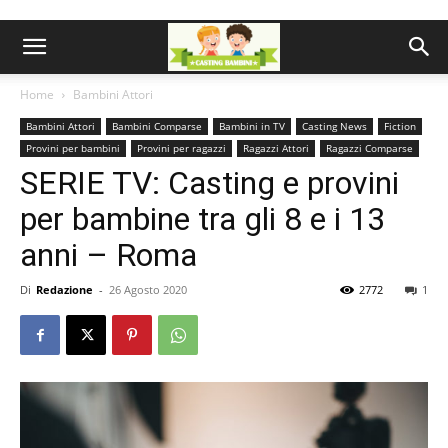
Home
Bambini Attori
Bambini Attori
Bambini Comparse
Bambini in TV
Casting News
Fiction
Provini per bambini
Provini per ragazzi
Ragazzi Attori
Ragazzi Comparse
SERIE TV: Casting e provini
per bambine tra gli 8 e i 13
anni – Roma
Di
Redazione
-
26 Agosto 2020
2772
1