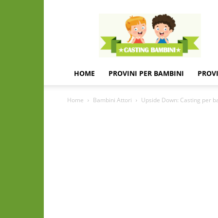
Casting
e
provini
per
bambini
e
HOME
PROVINI PER BAMBINI
PROVI
bambine
Home
Bambini Attori
Upside Down: Casting per bam