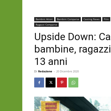
Bambini Attori
Bambini Comparse
Casting News
Film
Ragazzi Comparse
Upside Down: Cas
bambine, ragazzi 
13 anni
Di
Redazione
-
20 Dicembre 2020