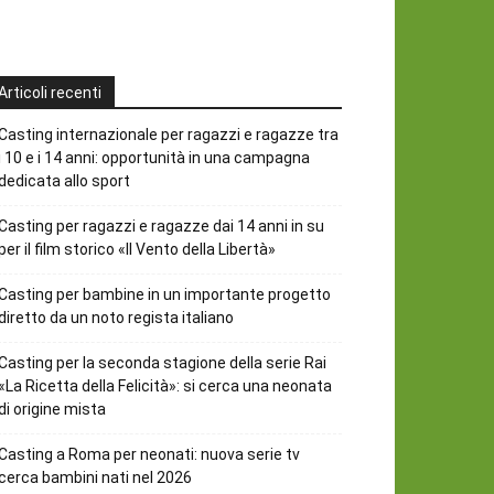
Articoli recenti
Casting internazionale per ragazzi e ragazze tra
i 10 e i 14 anni: opportunità in una campagna
dedicata allo sport
Casting per ragazzi e ragazze dai 14 anni in su
per il film storico «Il Vento della Libertà»
Casting per bambine in un importante progetto
diretto da un noto regista italiano
Casting per la seconda stagione della serie Rai
«La Ricetta della Felicità»: si cerca una neonata
di origine mista
Casting a Roma per neonati: nuova serie tv
cerca bambini nati nel 2026