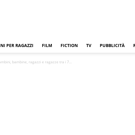
NI PER RAGAZZI
FILM
FICTION
TV
PUBBLICITÀ
bini, bambine, ragazzi e ragazze tra i 7...