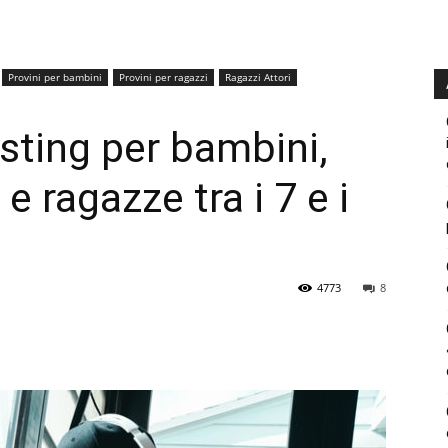
Provini per bambini
Provini per ragazzi
Ragazzi Attori
ting per bambini,
e ragazze tra i 7 e i
4773
8