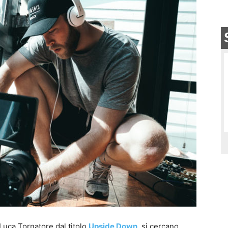
Luca Tornatore dal titolo
Upside Down
, si cercano