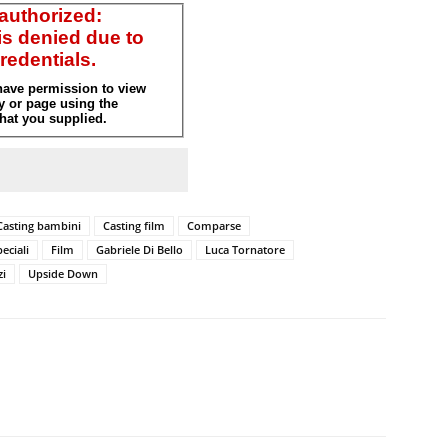
Casting bambini
Casting film
Comparse
eciali
Film
Gabriele Di Bello
Luca Tornatore
zi
Upside Down