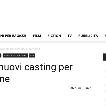
NI PER RAGAZZI
FILM
FICTION
TV
PUBBLICITÀ
 casting per bambini e bambine
Provini per bambini
Rai
nuovi casting per
ine
3148
0