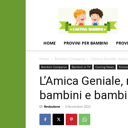
Casting
e
provini
per
bambini
e
HOME
PROVINI PER BAMBINI
PROVI
bambine
Home
Bambini Comparse
L’Amica Geniale, nuovi
Bambini Comparse
Bambini in TV
Casting News
Fiction
L’Amica Geniale, 
bambini e bamb
Di
Redazione
-
3 Novembre 2022