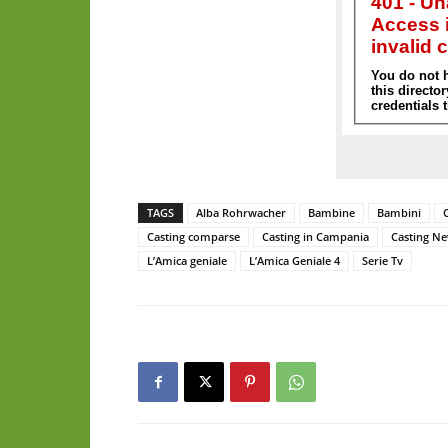
TAGS
Alba Rohrwacher
Bambine
Bambini
Casting comparse
Casting in Campania
Casting N
L’Amica geniale
L’Amica Geniale 4
Serie Tv