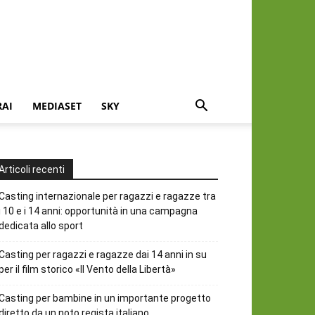
RAI
MEDIASET
SKY
Articoli recenti
Casting internazionale per ragazzi e ragazze tra
i 10 e i 14 anni: opportunità in una campagna
dedicata allo sport
Casting per ragazzi e ragazze dai 14 anni in su
per il film storico «Il Vento della Libertà»
Casting per bambine in un importante progetto
diretto da un noto regista italiano