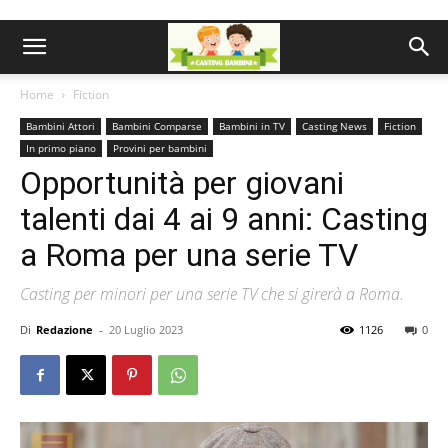
Home
Fiction
Bambini Attori
Bambini Comparse
Bambini in TV
Casting News
Fiction
In primo piano
Provini per bambini
Opportunità per giovani
talenti dai 4 ai 9 anni: Casting
a Roma per una serie TV
Casting per minori per una serie TV che si girerà a Roma.
Di
Redazione
-
20 Luglio 2023
1126
0