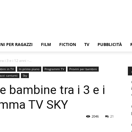
NI PER RAGAZZI
FILM
FICTION
TV
PUBBLICITÀ
 i 3 e i 12 anni –...
bini in TV
In primo piano
Programmi TV
Provini per bambini
azzi cantanti
Sky
 bambine tra i 3 e i
ramma TV SKY
2046
21