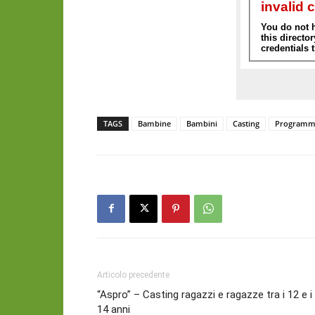
TAGS
Bambine
Bambini
Casting
Programm
Articolo precedente
“Aspro” – Casting ragazzi e ragazze tra i 12 e i
14 anni