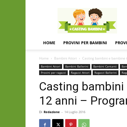
Casting
e
provini
per
bambini
e
HOME
PROVINI PER BAMBINI
PROVI
bambine
Home
Bambini Attori
Casting bambini e bambine tra
Bambini Attori
Bambini Ballerini
Bambini Cantanti
Bam
Provini per ragazzi
Ragazzi Attori
Ragazzi Ballerini
Rag
Casting bambini e
12 anni – Prog
Di
Redazione
-
14 Luglio 2016