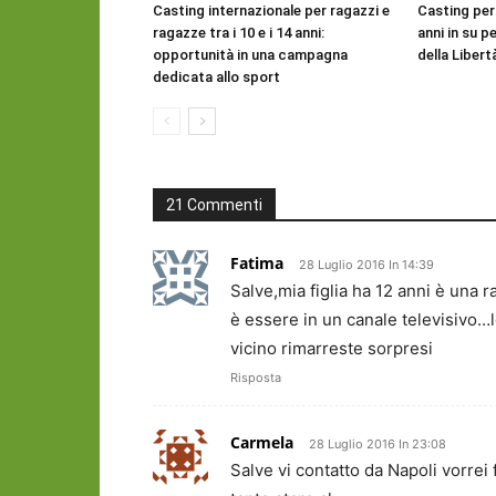
Casting internazionale per ragazzi e
Casting per
ragazze tra i 10 e i 14 anni:
anni in su pe
opportunità in una campagna
della Libert
dedicata allo sport
21 Commenti
Fatima
28 Luglio 2016 In 14:39
Salve,mia figlia ha 12 anni è una r
è essere in un canale televisivo…l
vicino rimarreste sorpresi
Risposta
Carmela
28 Luglio 2016 In 23:08
Salve vi contatto da Napoli vorrei 