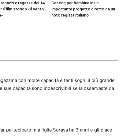
 ragazzi e ragazze dai 14
Casting per bambine in un
r il film storico «Il Vento
importante progetto diretto da un
à»
noto regista italiano
agazzina con molte capacità e tanti sogni il più grande
e sue capacità sono indescrivibili se la osservaste da
far partecipare mia figlia Soraya ha 3 anni e gli piace