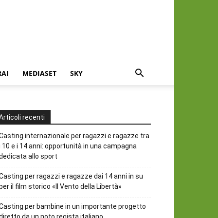
RAI
MEDIASET
SKY
Articoli recenti
Casting internazionale per ragazzi e ragazze tra
i 10 e i 14 anni: opportunità in una campagna
dedicata allo sport
Casting per ragazzi e ragazze dai 14 anni in su
per il film storico «Il Vento della Libertà»
Casting per bambine in un importante progetto
diretto da un noto regista italiano