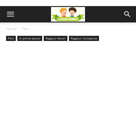
Home
Film
Film
In primo piano
Ragazzi Attori
Ragazzi Comparse