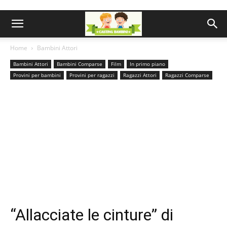
Home
Bambini Attori
Bambini Attori
Bambini Comparse
Film
In primo piano
Provini per bambini
Provini per ragazzi
Ragazzi Attori
Ragazzi Comparse
“Allacciate le cinture” di