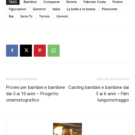
TAGS
Bambini
Comparse
Donne
Fabrizio Costa
Fiction
Figurazioni
Generici
Italia
La bella e la bestia
Piemonte
Rai
Serie Tv
Torino
Uomini
Articolo precedente
Articolo successivo
Provini per bambini e bambine
Casting bambini e bambine dai
dai 5 ai 10 anni – Progetto
3 ai 6 anni – Film
cinematografico
lungometraggio