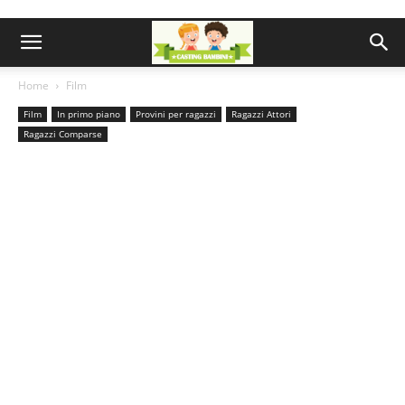
Home
Film
Film
In primo piano
Provini per ragazzi
Ragazzi Attori
Ragazzi Comparse