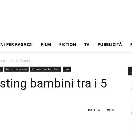
NI PER RAGAZZI
FILM
FICTION
TV
PUBBLICITÀ
 tra i 5 e i 13 anni
n
In primo piano
Provini per bambini
Rai
ting bambini tra i 5
1137
0