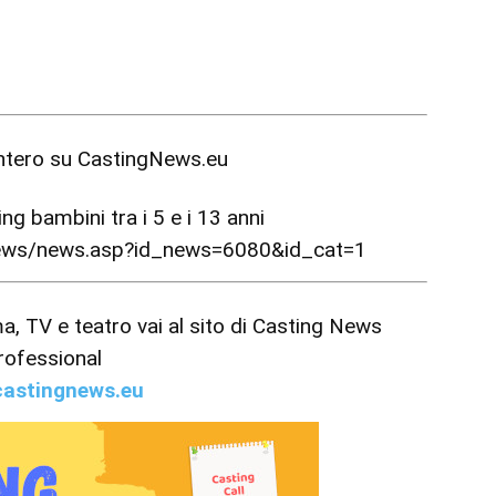
intero su
CastingNews.eu
ng bambini tra i 5 e i 13 anni
news/news.asp?id_news=6080&id_cat=1
ema, TV e teatro vai al sito di Casting News
rofessional
astingnews.eu