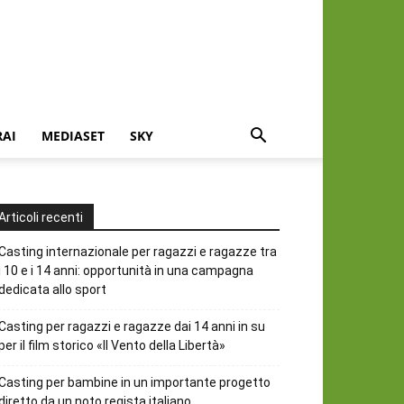
RAI
MEDIASET
SKY
Articoli recenti
Casting internazionale per ragazzi e ragazze tra
i 10 e i 14 anni: opportunità in una campagna
dedicata allo sport
Casting per ragazzi e ragazze dai 14 anni in su
per il film storico «Il Vento della Libertà»
Casting per bambine in un importante progetto
diretto da un noto regista italiano