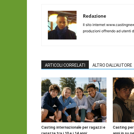
Redazione
Il sito internet www.castingnew
produzioni offrendo ad utenti d
ARTICOLI CORRELATI
ALTRO DALL'AUTORE
Casting internazionale per ragazzi e
Casting per
ragazze tra i 10 e i 14 anni:
anni in su pe