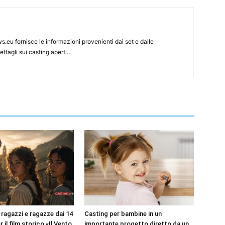
s.eu fornisce le informazioni provenienti dai set e dalle
ettagli sui casting aperti…
 ragazzi e ragazze dai 14
Casting per bambine in un
r il film storico «Il Vento
importante progetto diretto da un