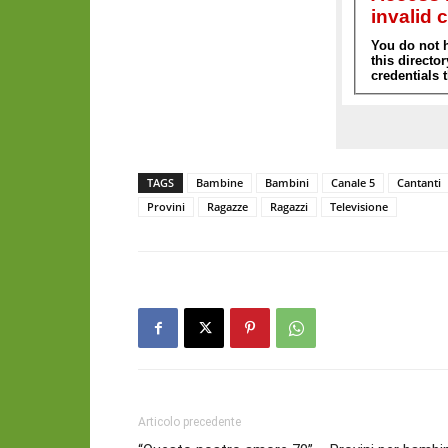
TAGS
Bambine
Bambini
Canale 5
Cantanti
Provini
Ragazze
Ragazzi
Televisione
Articolo precedente