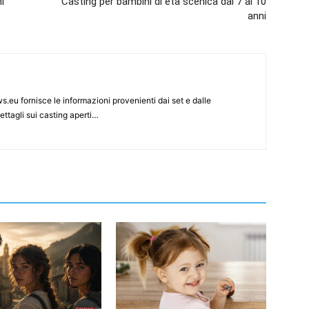
i
Casting per bambini di età scenica dai 7 ai 10
anni
s.eu fornisce le informazioni provenienti dai set e dalle
ettagli sui casting aperti…