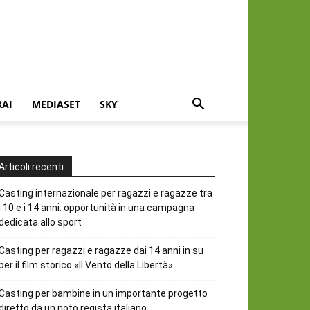
RAI
MEDIASET
SKY
Articoli recenti
Casting internazionale per ragazzi e ragazze tra
i 10 e i 14 anni: opportunità in una campagna
dedicata allo sport
Casting per ragazzi e ragazze dai 14 anni in su
per il film storico «Il Vento della Libertà»
Casting per bambine in un importante progetto
diretto da un noto regista italiano