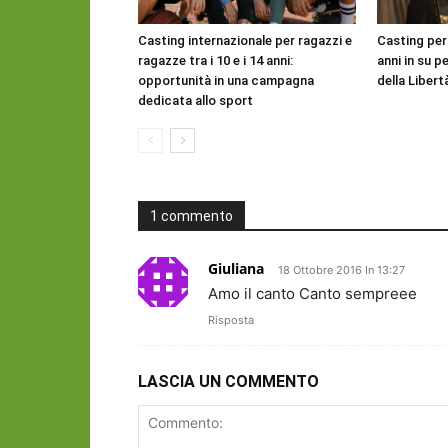
Casting internazionale per ragazzi e
Casting per
ragazze tra i 10 e i 14 anni:
anni in su pe
opportunità in una campagna
della Libert
dedicata allo sport
1 commento
Giuliana
18 Ottobre 2016 In 13:27
Amo il canto Canto sempreee
Risposta
LASCIA UN COMMENTO