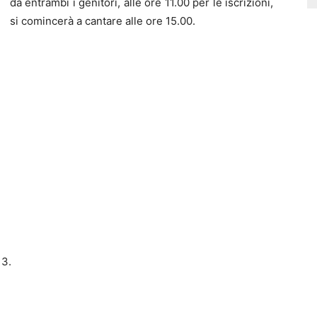
da entrambi i genitori, alle ore 11.00 per le iscrizioni,
si comincerà a cantare alle ore 15.00.
13.