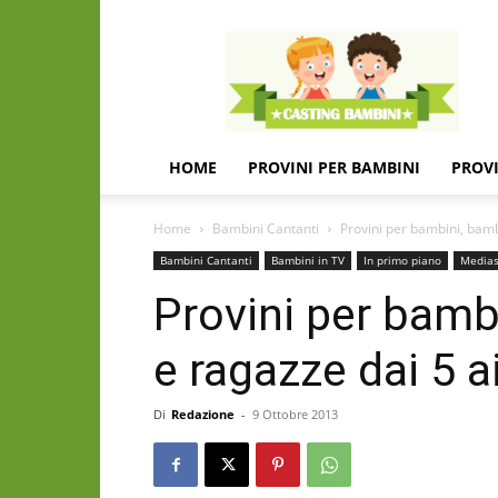
Casting
e
provini
per
bambini
e
HOME
PROVINI PER BAMBINI
PROVI
bambine
Home
Bambini Cantanti
Provini per bambini, bambi
Bambini Cantanti
Bambini in TV
In primo piano
Medias
Provini per bamb
e ragazze dai 5 
Di
Redazione
-
9 Ottobre 2013