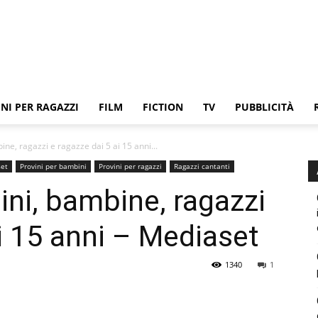
NI PER RAGAZZI
FILM
FICTION
TV
PUBBLICITÀ
ne, ragazzi e ragazze dai 5 ai 15 anni...
et
Provini per bambini
Provini per ragazzi
Ragazzi cantanti
ini, bambine, ragazzi
ai 15 anni – Mediaset
1340
1