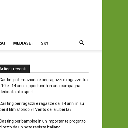
RAI
MEDIASET
SKY
Articoli recenti
Casting internazionale per ragazzi e ragazze tra
i 10 e i 14 anni: opportunità in una campagna
dedicata allo sport
Casting per ragazzi e ragazze dai 14 anni in su
per il film storico «Il Vento della Libertà»
Casting per bambine in un importante progetto
diretto da un noto regista italiano