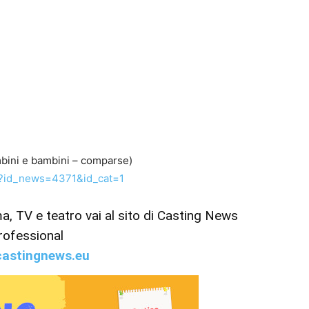
mbini e bambini – comparse)
p?id_news=4371&id_cat=1
ema, TV e teatro vai al sito di Casting News
rofessional
astingnews.eu