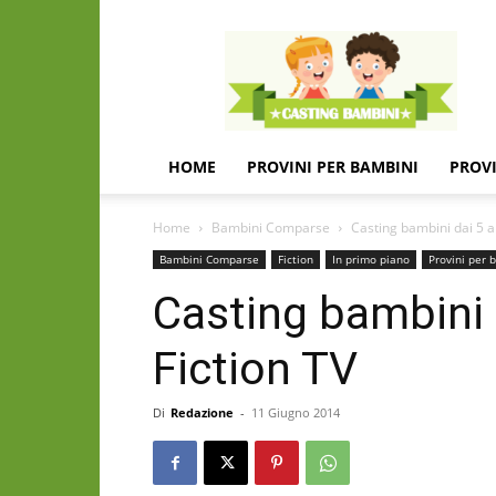
Casting
e
provini
per
bambini
e
HOME
PROVINI PER BAMBINI
PROVI
bambine
Home
Bambini Comparse
Casting bambini dai 5 ai
Bambini Comparse
Fiction
In primo piano
Provini per 
Casting bambini d
Fiction TV
Di
Redazione
-
11 Giugno 2014