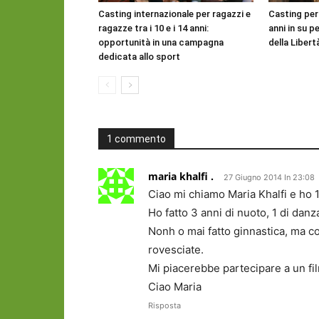
Casting internazionale per ragazzi e
Casting per
ragazze tra i 10 e i 14 anni:
anni in su pe
opportunità in una campagna
della Libert
dedicata allo sport
1 commento
maria khalfi .
27 Giugno 2014 In 23:08
Ciao mi chiamo Maria Khalfi e ho 1
Ho fatto 3 anni di nuoto, 1 di danza
Nonh o mai fatto ginnastica, ma co
rovesciate.
Mi piacerebbe partecipare a un fil
Ciao Maria
Risposta