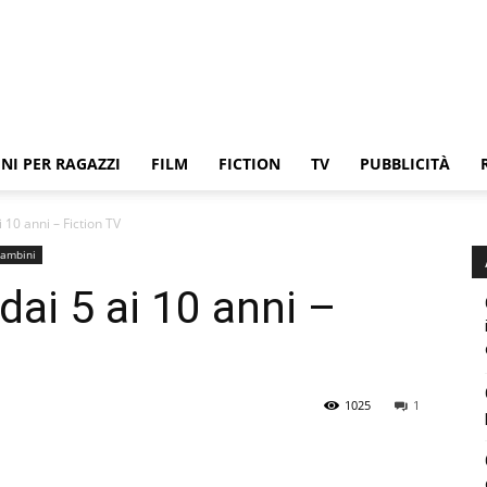
NI PER RAGAZZI
FILM
FICTION
TV
PUBBLICITÀ
 10 anni – Fiction TV
bambini
ai 5 ai 10 anni –
1025
1