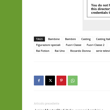
TAGS
Bambine
Bambini
Casting
Casting Ital
Figurazioni speciali
Fuori Classe
Fuori Classe 2
Rai Fiction
Rai Uno
Riccardo Donna
serie televi
Articolo precedente