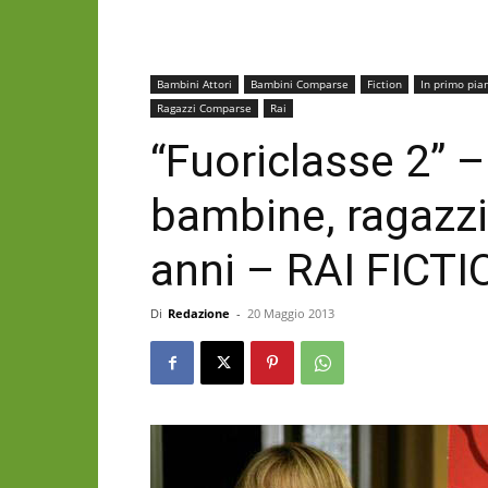
Bambini Attori
Bambini Comparse
Fiction
In primo pia
Ragazzi Comparse
Rai
“Fuoriclasse 2” 
bambine, ragazzi 
anni – RAI FICT
Di
Redazione
-
20 Maggio 2013