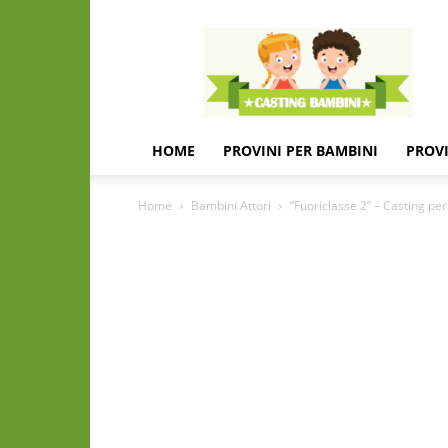
Casting
e
provini
per
bambini
e
HOME
PROVINI PER BAMBINI
PROVI
bambine
Home
Bambini Attori
“Fuoriclasse 2” – Casting pe