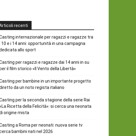
Articoli recenti
Casting internazionale per ragazzi e ragazze tra
i 10 e i 14 anni: opportunità in una campagna
dedicata allo sport
Casting per ragazzi e ragazze dai 14 anni in su
per il film storico «Il Vento della Libertà»
Casting per bambine in un importante progetto
diretto da un noto regista italiano
Casting per la seconda stagione della serie Rai
«La Ricetta della Felicità»: si cerca una neonata
di origine mista
Casting a Roma per neonati: nuova serie tv
cerca bambini nati nel 2026