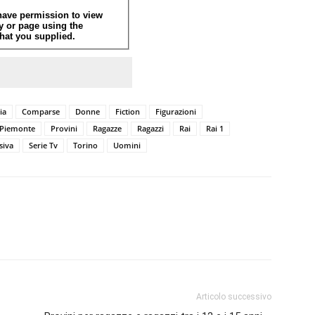
ia
Comparse
Donne
Fiction
Figurazioni
Piemonte
Provini
Ragazze
Ragazzi
Rai
Rai 1
siva
Serie Tv
Torino
Uomini
Articolo successivo