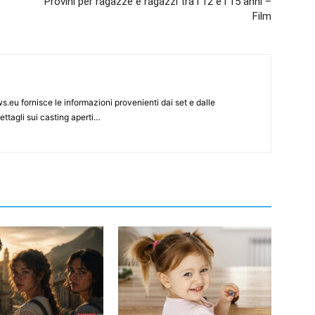
Provini per ragazze e ragazzi tra i 12 e i 15 anni –
Film
s.eu fornisce le informazioni provenienti dai set e dalle
ettagli sui casting aperti…